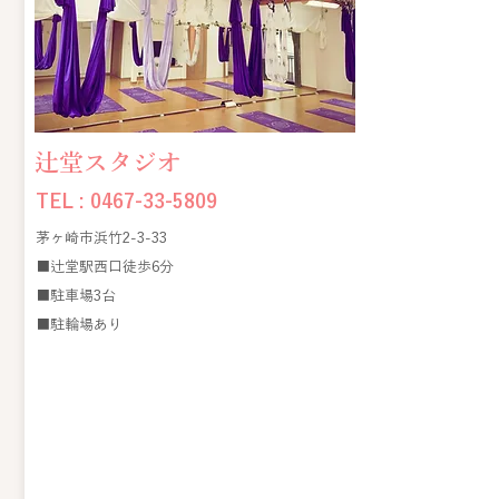
​辻堂スタジオ
TEL :
0467-33-5809
茅ヶ崎市浜竹2-3-33
■辻堂駅西口徒歩6分
■駐車場3台
​■駐輪場あり