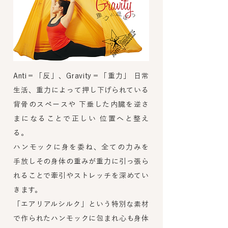
Anti＝「反」、Gravity＝「重力」 日常
生活、重力によって押し下げられている
背骨の
スペースや 下垂した内臓を逆さ
まになることで正しい 位置へと整え
る。
ハンモックに身を委ね、全ての力みを
手放しその身体の重みが重力に引っ張ら
れることで
牽引やストレッチを深めてい
きます。
「エアリアルシルク」という特別な素材
で作られたハンモックに包まれ
心も身体