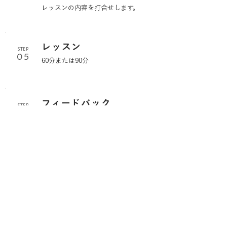
レッスンの内容を打合せします。
レッスン
STEP
05
60分または90分
フィードバック
STEP
06
フィードバック、次回のご予約
退店
STEP
07
お着替え、退店
FORM